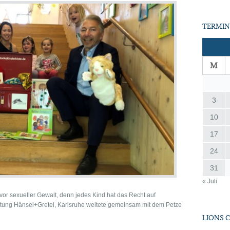
TERMIN
M
3
10
17
24
31
« Juli
r vor sexueller Gewalt, denn jedes Kind hat das Recht auf
tiftung Hänsel+Gretel, Karlsruhe weitete gemeinsam mit dem Petze
LIONS 