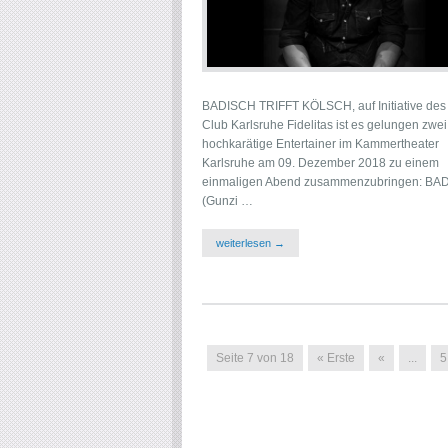
BADISCH TRIFFT KÖLSCH, auf Initiative des
Club Karlsruhe Fidelitas ist es gelungen zwei
hochkarätige Entertainer im Kammertheater
Karlsruhe am 09. Dezember 2018 zu einem
einmaligen Abend zusammenzubringen: BA
(Gunzi …
weiterlesen →
Seite 7 von 18
« Erste
«
...
5