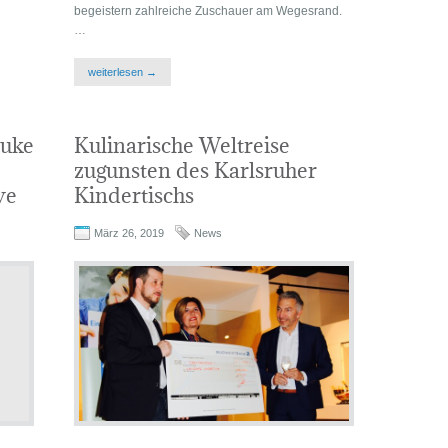
begeistern zahlreiche Zuschauer am Wegesrand.
…
weiterlesen →
uke
Kulinarische Weltreise
zugunsten des Karlsruher
ye
Kindertischs
März 26, 2019
News