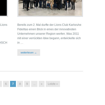
 Lions
Bereits zum 2. Mal durfte der Lions Club Karlsruhe
Fidelitas einen Blick in eines der innovativsten
Unternehmen unserer Region werfen. Was 2011
mit einer verrückten Idee begann, entwickelte sich
DISCH
in …
weiterlesen →
6
7
8
9
...
»
Letzte »