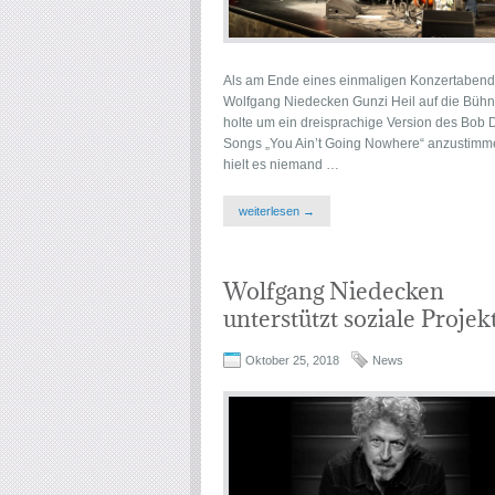
Als am Ende eines einmaligen Konzertabend
Wolfgang Niedecken Gunzi Heil auf die Büh
holte um ein dreisprachige Version des Bob 
Songs „You Ain’t Going Nowhere“ anzustimm
hielt es niemand …
weiterlesen →
Wolfgang Niedecken
unterstützt soziale Projek
Oktober 25, 2018
News