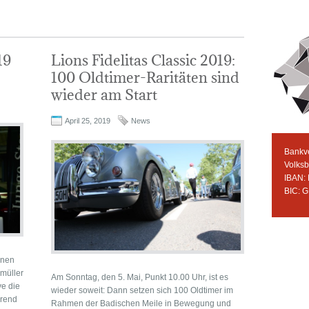
19
Lions Fidelitas Classic 2019:
100 Oldtimer-Raritäten sind
wieder am Start
April 25, 2019
News
Bankv
Volks
IBAN:
BIC: 
enen
müller
Am Sonntag, den 5. Mai, Punkt 10.00 Uhr, ist es
ye die
wieder soweit: Dann setzen sich 100 Oldtimer im
hrend
Rahmen der Badischen Meile in Bewegung und