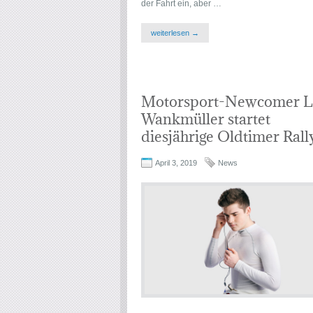
der Fahrt ein, aber …
weiterlesen →
Motorsport-Newcomer L
Wankmüller startet
diesjährige Oldtimer Rall
April 3, 2019
News