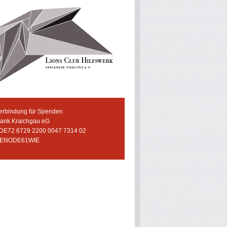
erbindung für Spenden
bank Kraichgau eG
 DE72 6729 2200 0047 7314 02
GENODE61WIE