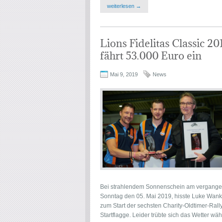
weiterlesen →
Lions Fidelitas Classic 20
fährt 53.000 Euro ein
Mai 9, 2019
News
Bei strahlendem Sonnenschein am vergang
Sonntag den 05. Mai 2019, hisste Luke Wank
zum Start der sechsten Charity-Oldtimer-Rall
Startflagge. Leider trübte sich das Wetter wä