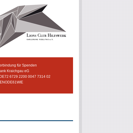
erbindung für Spenden
bank Kraichgau eG
 DE72 6729 2200 0047 7314 02
GENODE61WIE