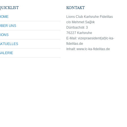
QUICKLIST
KONTAKT
HOME
Lions Club Karlsruhe Fidelitas
c/o Mehmet Sağlık
ÜBER UNS
Dürrbachstr. 3
76227 Karlsruhe
LIONS
E-Mail: vize
praesident(at)lc-ka-
fidelitas.de
AKTUELLES
Inhalt: www.lc-ka-fidelitas.de
GALERIE