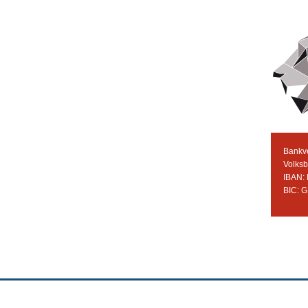
Bankv
Volks
IBAN:
BIC: 