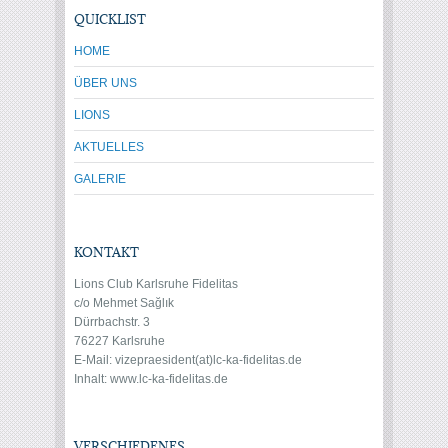
QUICKLIST
HOME
ÜBER UNS
LIONS
AKTUELLES
GALERIE
KONTAKT
Lions Club Karlsruhe Fidelitas
c/o Mehmet Sağlık
Dürrbachstr. 3
76227 Karlsruhe
E-Mail: vize
praesident(at)lc-ka-fidelitas.de
Inhalt: www.lc-ka-fidelitas.de
VERSCHIEDENES