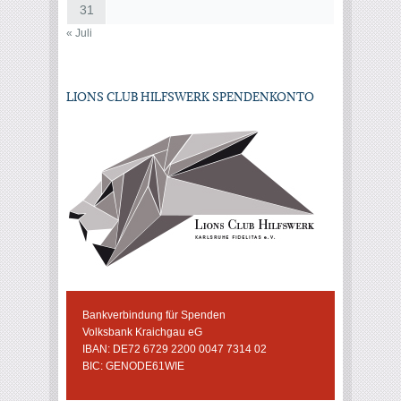
31
« Juli
LIONS CLUB HILFSWERK SPENDENKONTO
Bankverbindung für Spenden
Volksbank Kraichgau eG
IBAN: DE72 6729 2200 0047 7314 02
BIC: GENODE61WIE