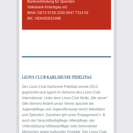
Bankverbindung für Spenden
Volksbank Kraichgau eG
IBAN: DE72 6729 2200 0047 7314 02
BIC: GENODE61WIE
LIONS CLUB KARLSRUHE-FIDELITAS
Der Lions Club Karlsruhe-Fidelitas wurde 2012
gegründet und agiert im Verbund des Lions Club
International. Unter dem Lions Club Motto „We serve“
(Wir dienen) fördert unser Verein speziell die
Jugendpflege und Jugendfürsorge durch Aktivitäten
und Spenden. Daneben gilt unser Engagement z. B.
auch der Gesundheitspflege, Altenpflege, der
Unterstützung hilfsbedürftiger oder behinderter
Menschen sowie kultureller Projekte. Der Lions Club