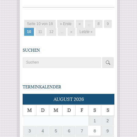
Seite 10 von 18
« Erste
«
...
8
9
10
11
12
...
»
Letzte »
SUCHEN
TERMINKALENDER
AUGUST 2026
M
D
M
D
F
S
S
1
2
3
4
5
6
7
8
9