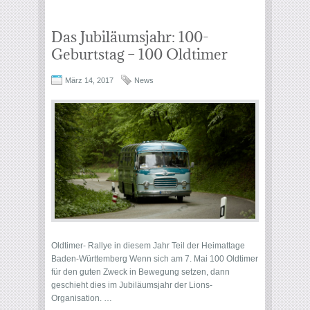
Das Jubiläumsjahr: 100-
Geburtstag – 100 Oldtimer
März 14, 2017
News
Oldtimer- Rallye in diesem Jahr Teil der Heimattage
Baden-Württemberg Wenn sich am 7. Mai 100 Oldtimer
für den guten Zweck in Bewegung setzen, dann
geschieht dies im Jubiläumsjahr der Lions-
Organisation. …