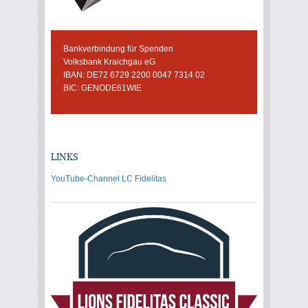
Bankverbindung für Spenden
Volksbank Kraichgau eG
IBAN: DE72 6729 2200 0047 7314 02
BIC: GENODE61WIE
LINKS
YouTube-Channel LC Fidelitas