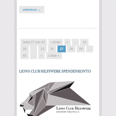
weiterlesen →
Seite 27 von 43
« Erste
«
...
10
20
...
25
26
27
28
29
...
40
...
»
Letzte »
LIONS CLUB HILFSWERK SPENDENKONTO