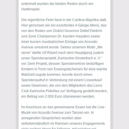
untermalt wurden die beiden Reden durch ein
Harfenspiel.
Die eigentliche Feier fand in der Cantina Majolika statt.
Hier genossen wir ein exzellentes 4-Gänge-Menü, das
von den Reden von District Governor Detlef Dietrich
und Zone Chairperson Dr. Karsten Haasters sowie
einer kurzen musikalischen Einlage von Acoustic
Avenue umrahmt wurde. Getreu unserem Motto „We
serve“ stellte Ulf Ritzert nach dem Hauptgang zudem
unser Spendenprojekt „Karlsruher Kindertisch e. V.“
vor. Dem Projekt, dessen Spendenerlöse bedürftigen
Kindern in Form von Essengutscheinen für eine warme
Mahlzeit zugute kommen, konnte durch einen
Spendenaufruf in Verbindung mit einem Losverkauf
sowie Gewinnen, die von den Mitgliedern des Lions
Club Karlsruhe-Fidelitas zur Verfügung gestellt wurden,
ein Betrag von 2.000 Euro überwiesen werden.
Im Anschluss an das gemeinsame Essen lud die Live-
Musik von Acoustic Avenue zum Tanzen ein. In
anregenden Gesprächen wurden aber
selbstverständlich im Rahmen unseres Engagements
viele weitere Ideen für Aktionen, mit welchen wir