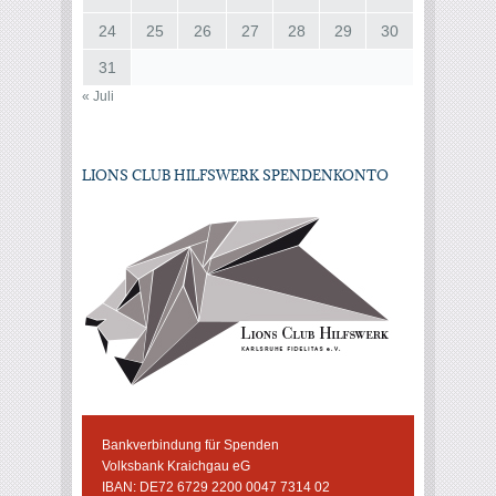
24
25
26
27
28
29
30
31
« Juli
LIONS CLUB HILFSWERK SPENDENKONTO
Bankverbindung für Spenden
Volksbank Kraichgau eG
IBAN: DE72 6729 2200 0047 7314 02