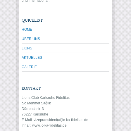
und international.
QUICKLIST
HOME
ÜBER UNS
LIONS
AKTUELLES
GALERIE
KONTAKT
Lions Club Karlsruhe Fidelitas
c/o Mehmet Sağlık
Dürrbachstr. 3
76227 Karlsruhe
E-Mail: vize
praesident(at)lc-ka-fidelitas.de
Inhalt: www.lc-ka-fidelitas.de