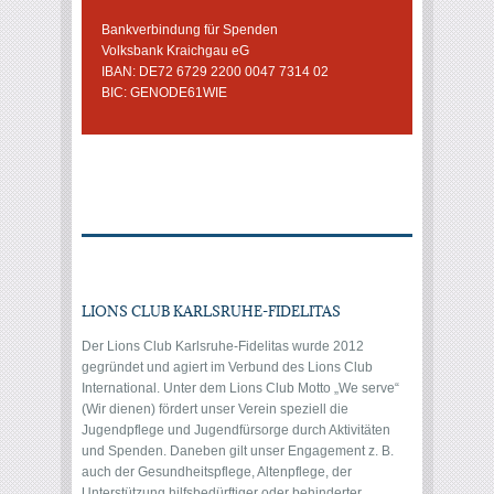
Bankverbindung für Spenden
Volksbank Kraichgau eG
IBAN: DE72 6729 2200 0047 7314 02
BIC: GENODE61WIE
LIONS CLUB KARLSRUHE-FIDELITAS
Der Lions Club Karlsruhe-Fidelitas wurde 2012
gegründet und agiert im Verbund des Lions Club
International. Unter dem Lions Club Motto „We serve“
(Wir dienen) fördert unser Verein speziell die
Jugendpflege und Jugendfürsorge durch Aktivitäten
und Spenden. Daneben gilt unser Engagement z. B.
auch der Gesundheitspflege, Altenpflege, der
Unterstützung hilfsbedürftiger oder behinderter