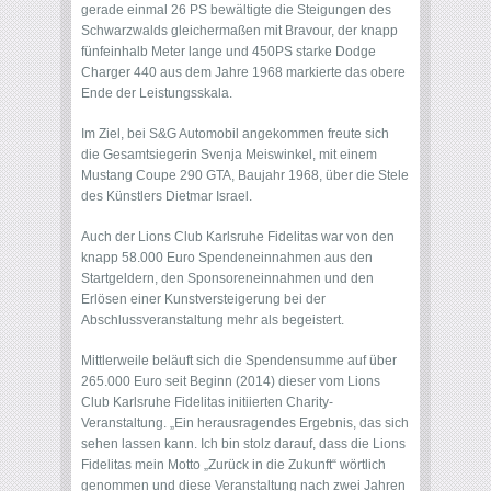
gerade einmal 26 PS bewältigte die Steigungen des
Schwarzwalds gleichermaßen mit Bravour, der knapp
fünfeinhalb Meter lange und 450PS starke Dodge
Charger 440 aus dem Jahre 1968 markierte das obere
Ende der Leistungsskala.
Im Ziel, bei S&G Automobil angekommen freute sich
die Gesamtsiegerin Svenja Meiswinkel, mit einem
Mustang Coupe 290 GTA, Baujahr 1968, über die Stele
des Künstlers Dietmar Israel.
Auch der Lions Club Karlsruhe Fidelitas war von den
knapp 58.000 Euro Spendeneinnahmen aus den
Startgeldern, den Sponsoreneinnahmen und den
Erlösen einer Kunstversteigerung bei der
Abschlussveranstaltung mehr als begeistert.
Mittlerweile beläuft sich die Spendensumme auf über
265.000 Euro seit Beginn (2014) dieser vom Lions
Club Karlsruhe Fidelitas initiierten Charity-
Veranstaltung. „Ein herausragendes Ergebnis, das sich
sehen lassen kann. Ich bin stolz darauf, dass die Lions
Fidelitas mein Motto „Zurück in die Zukunft“ wörtlich
genommen und diese Veranstaltung nach zwei Jahren