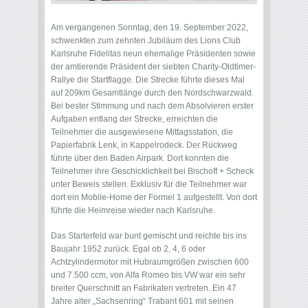
Am vergangenen Sonntag, den 19. September 2022,
schwenkten zum zehnten Jubiläum des Lions Club
Karlsruhe Fidelitas neun ehemalige Präsidenten sowie
der amtierende Präsident der siebten Charity-Oldtimer-
Rallye die Startflagge. Die Strecke führte dieses Mal
auf 209km Gesamtlänge durch den Nordschwarzwald.
Bei bester Stimmung und nach dem Absolvieren erster
Aufgaben entlang der Strecke, erreichten die
Teilnehmer die ausgewiesene Mittagsstation, die
Papierfabrik Lenk, in Kappelrodeck. Der Rückweg
führte über den Baden Airpark. Dort konnten die
Teilnehmer ihre Geschicklichkeit bei Bischoff + Scheck
unter Beweis stellen. Exklusiv für die Teilnehmer war
dort ein Mobile-Home der Formel 1 aufgestellt. Von dort
führte die Heimreise wieder nach Karlsruhe.
Das Starterfeld war bunt gemischt und reichte bis ins
Baujahr 1952 zurück. Egal ob 2, 4, 6 oder
Achtzylindermotor mit Hubraumgrößen zwischen 600
und 7.500 ccm, von Alfa Romeo bis VW war ein sehr
breiter Querschnitt an Fabrikaten vertreten. Ein 47
Jahre alter „Sachsenring“ Trabant 601 mit seinen