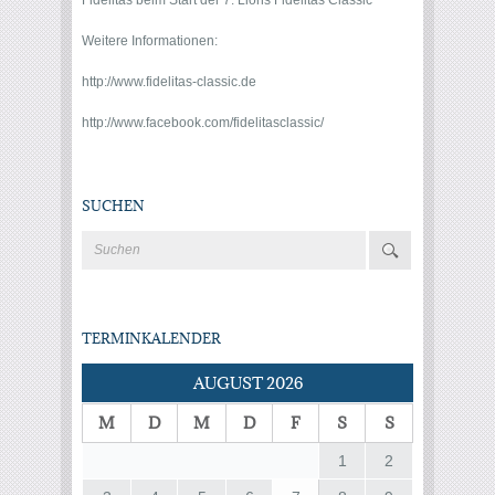
Weitere Informationen:
http://www.fidelitas-classic.de
http://www.facebook.com/fidelitasclassic/
SUCHEN
TERMINKALENDER
AUGUST 2026
M
D
M
D
F
S
S
1
2