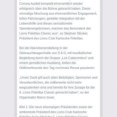
Corona Ausfall komplett ehrenamtlich wieder
erfolgreich über die Bühne gebracht haben. Diese
einmalige Mischung aus ehrenamtlichen Engagement,
tollen Fahrzeugen, gelebter Integration mit der
Lebenshilfe und dieses sensationelle
Spendenergebnisses, machen das Besondere der
Lions Fidelitas Classic aus“, so Stephan Stöcker,
Präsident des Lions Club Karlsruhe Fidelitas.
Bei der Abendveranstaltung in der
Gebrauchtwagenhalle von S & G, mit musikalischer
Begleitung durch die Gruppe „Los Catacombos“ und
einem gemütlichen Ausklang, ließen die
Oldtimerfreunde den Tag nochmals Revue passieren.
„Unser Dank gilt auch allen Beteiligten, Sponsoren und
Verantwortlichen, die mittlerweile nicht mehr
wegzudenken sind und bereits für ihre Zusage für die
8. Lions Fidelitas Classic gemacht haben“, so der
Organisator Marco Israel.
Bild 1: Die neun ehemaligen Präsidenten sowie der
amtierende Präsident des Lions Club Karlsruhe
Fidelitas beim Start der 7. Lions Fidelitas Classic