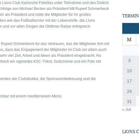
Lions Club Karlsruhe Fidelitas unter Teilnahme und des District-
folge von Michael Becker als Präsident tritt Rupert Schmerbeck
hr als Präsident und lobte die Mitglieder für ihr großes
TERMIN
ies wie das Fußballturnier mit der Lebenshilfe, die Lions
n und vor allen Dingen die Oldtimer Rallye erfolgreich
M
upert Schmerbeck für das Vertrauen, das die Mitglieder ihm mit
aus, dass das Engagement der Mitglieder im Club vor allem auch
ehr viel Zeit, Arbeit und Ideen als Präsident eingebracht. Als
3
beck ein signiertes KSC-Trikot, Gutscheine und ein Foto mit
10
den die Clubstruktur, die Sponsorenbetreuung und die
17
24
einbar mit einem mediterranem Menü.
31
« Juli
LIONS 