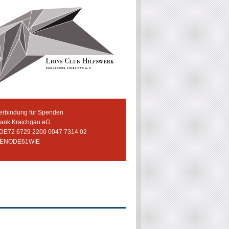
erbindung für Spenden
bank Kraichgau eG
 DE72 6729 2200 0047 7314 02
GENODE61WIE