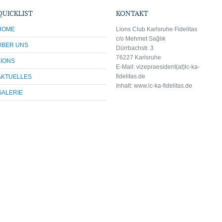
QUICKLIST
KONTAKT
HOME
Lions Club Karlsruhe Fidelitas
c/o Mehmet Sağlık
ÜBER UNS
Dürrbachstr. 3
76227 Karlsruhe
LIONS
E-Mail: vize
praesident(at)lc-ka-
fidelitas.de
AKTUELLES
Inhalt: www.lc-ka-fidelitas.de
GALERIE