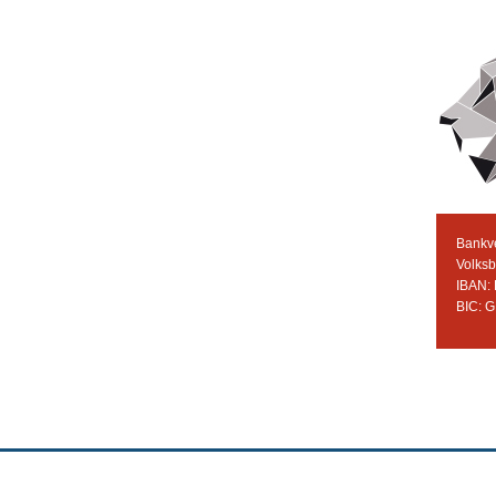
Bankv
Volks
IBAN:
BIC: 