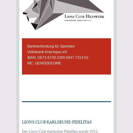
Bankverbindung für Spenden
Volksbank Kraichgau eG
IBAN: DE72 6729 2200 0047 7314 02
BIC: GENODE61WIE
LIONS CLUB KARLSRUHE-FIDELITAS
Der Lions Club Karlsruhe-Fidelitas wurde 2012