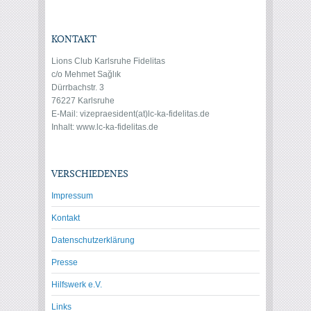
KONTAKT
Lions Club Karlsruhe Fidelitas
c/o Mehmet Sağlık
Dürrbachstr. 3
76227 Karlsruhe
E-Mail: vize
praesident(at)lc-ka-fidelitas.de
Inhalt: www.lc-ka-fidelitas.de
VERSCHIEDENES
Impressum
Kontakt
Datenschutzerklärung
Presse
Hilfswerk e.V.
Links