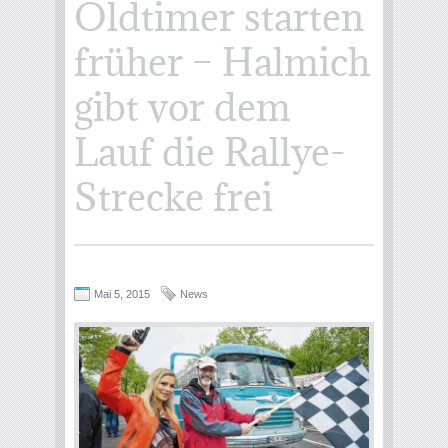
Oldtimer starten
früher – Halmich
gibt vor dem
Lauf die Rallye-
Strecke frei
Mai 5, 2015
News