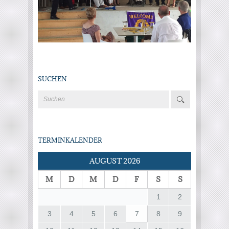
SUCHEN
TERMINKALENDER
AUGUST 2026
M
D
M
D
F
S
S
1
2
3
4
5
6
7
8
9