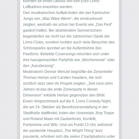
konnten für einen Obolus von fünf Euro Lions-
Luftballons erworben werden.
Den musikalischen Auftakt boten die vier Karlsruher
Jungs von „Was Wäre Wenn“, die eindrucksvoll
zeigten, weshalb sie schon bei Events wie „Das Fest“
gastiert hatten. Bei strahlendem Sonnenschein
begeisterten sie nicht nur die zahlreichen Gäste der
Lions-Clubs, sondern lockten auch viele Besucher des
Schlossparks spontan an die Außenbühne des
Pavillons. Beliebte Coversongs mischten sich unter
ihre hausgemachten Partyhits wie „Wochenende“ oder
den „Kanzlersong“.
Moderatorin Denise Wenzel begrüßte die Zonenleiter
Thomas Herlan und Carsten Haasters, die sich
sichtlich stolz über ihr Projekt zeigten. „Seit rund zehn
Jahren ist das die erste Zonenparty in dieser
Dimension“ erklärte Herlan gegenüber den BNN.
Einen Vorgeschmack auf die 6. Lions Comedy Night,
die am 24. Oktober als Benefizveranstaltung in der
Stadthalle stattfindet, boten der clowneske Jörg Trippe
und Roland Maier mit Zaubertricks, Konfetti,
Pantomime und Witz. Und um Punkt 23 Uhr, während
der packende Hauptact „The Wright Thing“ kurz
pausierte, erhoben sich die vielen Charityballons unter