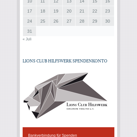
10
11
12
13
14
15
16
17
18
19
20
21
22
23
24
25
26
27
28
29
30
31
« Juli
LIONS CLUB HILFSWERK SPENDENKONTO
Bankverbindung für Spenden