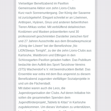
Vielseitiger Benefizabend im Pavillon
Gemeinsame Aktion von zehn Lions-Clubs
Kurz nach Sonnenuntergang. Der König der Savanne
ist zurückgekehrt. Elegant schreitet er an Löwinnen,
Antilopen, Hyänen, Gnus und anderen farbenfrohen
Tieren Afrikas vorbei. Mit verblüffend detailreichen
Kostümen und Masken präsentierten rund 30
professionell geschminkten Darsteller zwischen fünf
und 27 Jahren Ausschnitte aus dem Broadwaymusical
„König der Löwen“ bei der Benefizshow „No
LIONSleeps Tonight“, zu der die zehn Lions-Clubs aus
Karlsruhe, Waldbronn und Ettlingen in den
Schlossgarten-Pavillon geladen hatten. Das Publikum
bedachte den Auftritt des Sport-Tanzshow-Vereins
(STS) Wachendorf e.V. mit beeindrucktem Beifall. Das
Ensemble war extra mit dem Bus angereist zu diesem
Benefizabend zugunsten vielfältiger Sozialprojekte in
und um die Fächerstadt.
Mit dabei waren auch die Leos, die
Jugendorganisation der Clubs. Auf deren Initiative hin
sollen die gesammelten Spenden dem
Jugendförderprojekt „Tablets to Kitas“ in Karlsruhe
zugutekommen. Um dieses Vorhaben zu unterstützen,