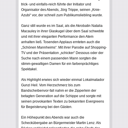
trick- und einfalls-reich führte der Initiator und
Organisator des Abends, Jörg Trippe, seinen „Knie-
Azubi“ vor, der schnell zum Publikumsliebling wurde.
Ganz still wurde es im Saal, als die Akrobatin Natalia
Macauley in ihrer Glaskugel über dem Saal schwebte
und mit ihrer eleganten Performance den Atem
anhalten ließ. Tosenden Applaus ernteten auch die
„Schönen Mannheims“. Mit ihrer Parodie auf Shopping-
TV und der Präsentation „schicker“ Dessous oder der
Suche nach einem passenden Mann sorgten die
stimm-gewaltigen Damen für ein farbenprächtiges
Spektakel.
Als Highlight erwies sich wieder einmal Lokalmatador
Gunzi Heil. Vom Herzschmerz bis zum
Bandscheibenvor-fall nahm er die Zipperlein der
betagten Generation auf die Schippe und sorgte mit
seinen provokanten Texten zu bekannten Evergreens
für Begeisterung bei den Gästen.
Ein Höhepunkt des Abends war auch die
Scheckübergabe an Bürgermeister Martin Lenz. Als