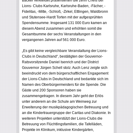
Bäcker verkleidet präsentierten die zehn Chefs der
Lions- Clubs Karlsruhe, Karlsruhe-Baden, -Fächer, -
Fidelitas, -Mitte, -Schloß, -Zirkel, Ettlingen, Waldbronn
und Stutensee-Hardt Torten mit der aufgesprühten
Spendensumme. Insgesamt 131 000 Euro kamen an
diesem Abend zusammen und erhöhten somit die
Gesamtsumme der sechs Veranstaltungen in den
vergangenen Jahren auf 561 000 Euro.
„Es gibt keine vergleichbare Veranstaltung der Lions-
Clubs in Deutschland“, bestätigten der Gouvernor-
Ratsvorsitzende Daniel Isenrich und der District
Gouvernor Jürgen Schell stolz. Auch Lenz zeigte sich
beeindruckt von dem bürgerschaftlichen Engagement
der Lions-Clubs in Deutschland und bedankte sich im
Namen des Oberbürgermeisters für die Spende. Die
Gäste und 200 Sponsoren haben sie
zusammengetragen. In diesem Jahr geht der Erlös
unter anderem an die Schule am Weinweg zur
Erweiterung der musikpädagogischen Betreuung und
an die Kindertrauergruppe der Caritas und Diakonie. In
weiteren Projekten unterstützt der Lions-Clubs die
Betreuung von Flüchtlingsfamilien, die Tafelläden,
Projekte im Klinikum, inklusive Kindergärten,