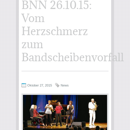
BNN 26.10.15:
Vom
Herzschmerz
zum
Bandscheibenvorfall
Oktober 27, 2015
News