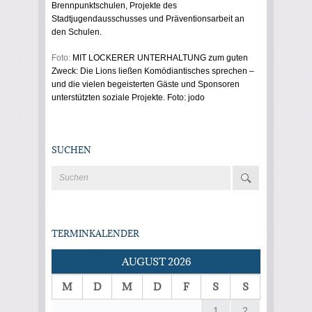
Brennpunktschulen, Projekte des
Stadtjugendausschusses und Präventionsarbeit an
den Schulen.
Foto:
MIT LOCKERER UNTERHALTUNG zum guten
Zweck: Die Lions ließen Komödiantisches sprechen –
und die vielen begeisterten Gäste und Sponsoren
unterstützten soziale Projekte. Foto: jodo
SUCHEN
TERMINKALENDER
AUGUST 2026
M
D
M
D
F
S
S
1
2