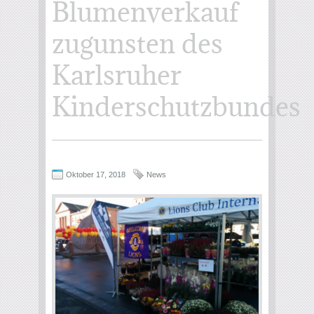
Blumenverkauf
zugunsten des
Karlsruher
Kinderschutzbundes
Oktober 17, 2018
News