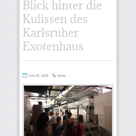
Blick hinter die
Kulissen des
Karlsruher
Exotenhaus
Juni 28, 2019
News