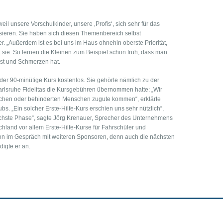
il unsere Vorschulkinder, unsere ‚Profis‘, sich sehr für das
ieren. Sie haben sich diesen Themenbereich selbst
er. „Außerdem ist es bei uns im Haus ohnehin oberste Priorität,
t sie. So lernen die Kleinen zum Beispiel schon früh, dass man
ist und Schmerzen hat.
r der 90-minütige Kurs kostenlos. Sie gehörte nämlich zu der
Karlsruhe Fidelitas die Kursgebühren übernommen hatte: „Wir
lichen oder behinderten Menschen zugute kommen“, erklärte
s. „Ein solcher Erste-Hilfe-Kurs erschien uns sehr nützlich“,
ächste Phase“, sagte Jörg Krenauer, Sprecher des Unternehmens
hland vor allem Erste-Hilfe-Kurse für Fahrschüler und
schon im Gespräch mit weiteren Sponsoren, denn auch die nächsten
digte er an.