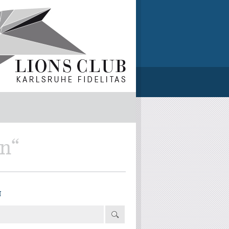
ln“
N