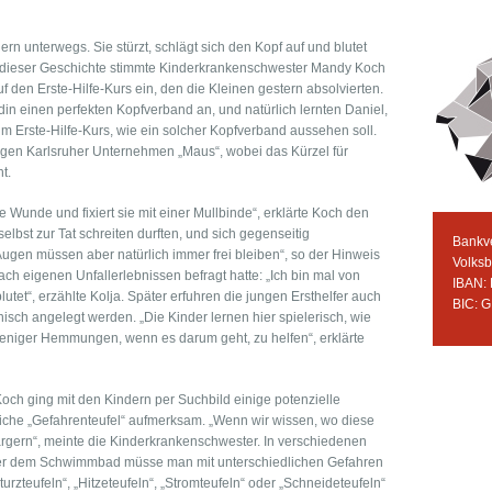
n unterwegs. Sie stürzt, schlägt sich den Kopf auf und blutet
it dieser Geschichte stimmte Kinderkrankenschwester Mandy Koch
uf den Erste-Hilfe-Kurs ein, den die Kleinen gestern absolvierten.
in einen perfekten Kopfverband an, und natürlich lernten Daniel,
im Erste-Hilfe-Kurs, wie ein solcher Kopfverband aussehen soll.
igen Karlsruher Unternehmen „Maus“, wobei das Kürzel für
t.
 Wunde und fixiert sie mit einer Mullbinde“, erklärte Koch den
selbst zur Tat schreiten durften, und sich gegenseitig
Bankv
ugen müssen aber natürlich immer frei bleiben“, so der Hinweis
Volks
nach eigenen Unfallerlebnissen befragt hatte: „Ich bin mal von
IBAN:
utet“, erzählte Kolja. Später erfuhren die jungen Ersthelfer auch
BIC: 
ch angelegt werden. „Die Kinder lernen hier spielerisch, wie
 weniger Hemmungen, wenn es darum geht, zu helfen“, erklärte
 Koch ging mit den Kindern per Suchbild einige potenzielle
iche „Gefahrenteufel“ aufmerksam. „Wenn wir wissen, wo diese
ärgern“, meinte die Kinderkrankenschwester. In verschiedenen
der dem Schwimmbad müsse man mit unterschiedlichen Gefahren
urzteufeln“, „Hitzeteufeln“, „Stromteufeln“ oder „Schneideteufeln“