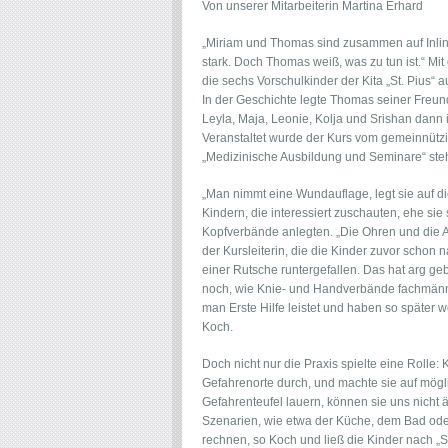
Von unserer Mitarbeiterin Martina Erhard
„Miriam und Thomas sind zusammen auf Inliner
stark. Doch Thomas weiß, was zu tun ist.“ M
die sechs Vorschulkinder der Kita „St. Pius“ a
In der Geschichte legte Thomas seiner Freund
Leyla, Maja, Leonie, Kolja und Srishan dann 
Veranstaltet wurde der Kurs vom gemeinnütz
„Medizinische Ausbildung und Seminare“ steh
„Man nimmt eine Wundauflage, legt sie auf die
Kindern, die interessiert zuschauten, ehe sie 
Kopfverbände anlegten. „Die Ohren und die A
der Kursleiterin, die die Kinder zuvor schon 
einer Rutsche runtergefallen. Das hat arg gebl
noch, wie Knie- und Handverbände fachmännis
man Erste Hilfe leistet und haben so später
Koch.
Doch nicht nur die Praxis spielte eine Rolle:
Gefahrenorte durch, und machte sie auf mögl
Gefahrenteufel lauern, können sie uns nicht 
Szenarien, wie etwa der Küche, dem Bad o
rechnen, so Koch und ließ die Kinder nach „St