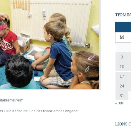
TERMIN
M
3
10
17
24
31
fahrenteufeln“
« Juli
ons Club Karlsruhe Fidelitas finanziert das Angebot
LIONS 