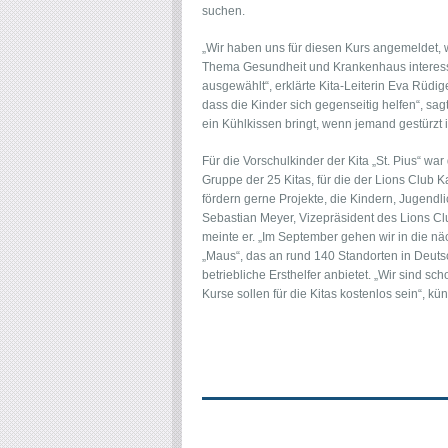
suchen.
„Wir haben uns für diesen Kurs angemeldet, we
Thema Gesundheit und Krankenhaus interess
ausgewählt“, erklärte Kita-Leiterin Eva Rüdig
dass die Kinder sich gegenseitig helfen“, sag
ein Kühlkissen bringt, wenn jemand gestürzt 
Für die Vorschulkinder der Kita „St. Pius“ wa
Gruppe der 25 Kitas, für die der Lions Club 
fördern gerne Projekte, die Kindern, Jugend
Sebastian Meyer, Vizepräsident des Lions Club
meinte er. „Im September gehen wir in die n
„Maus“, das an rund 140 Standorten in Deutsc
betriebliche Ersthelfer anbietet. „Wir sind 
Kurse sollen für die Kitas kostenlos sein“, kün