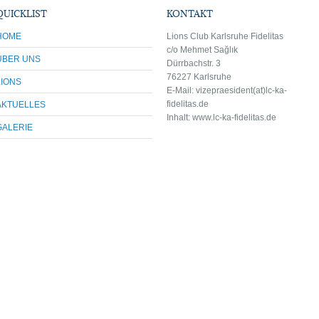
QUICKLIST
KONTAKT
HOME
Lions Club Karlsruhe Fidelitas
c/o Mehmet Sağlık
ÜBER UNS
Dürrbachstr. 3
76227 Karlsruhe
LIONS
E-Mail: vize
praesident(at)lc-ka-
fidelitas.de
AKTUELLES
Inhalt: www.lc-ka-fidelitas.de
GALERIE