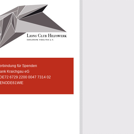
erbindung für Spenden
bank Kraichgau eG
 DE72 6729 2200 0047 7314 02
GENODE61WIE