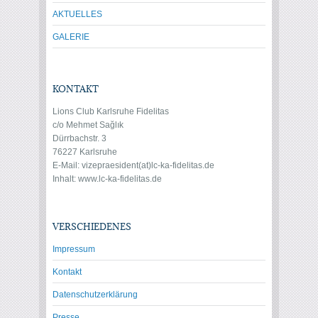
AKTUELLES
GALERIE
KONTAKT
Lions Club Karlsruhe Fidelitas
c/o Mehmet Sağlık
Dürrbachstr. 3
76227 Karlsruhe
E-Mail: vize
praesident(at)lc-ka-fidelitas.de
Inhalt: www.lc-ka-fidelitas.de
VERSCHIEDENES
Impressum
Kontakt
Datenschutzerklärung
Presse