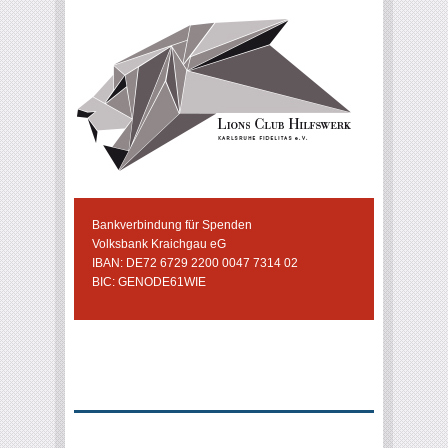
Bankverbindung für Spenden
Volksbank Kraichgau eG
IBAN: DE72 6729 2200 0047 7314 02
BIC: GENODE61WIE