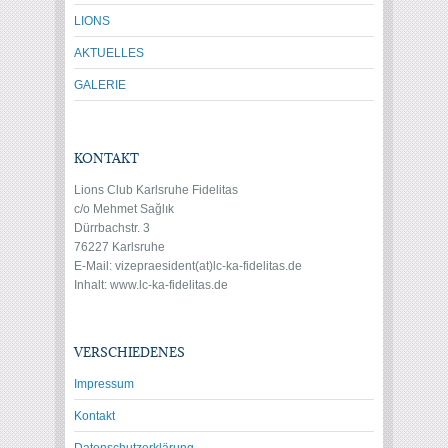
LIONS
AKTUELLES
GALERIE
KONTAKT
Lions Club Karlsruhe Fidelitas
c/o Mehmet Sağlık
Dürrbachstr. 3
76227 Karlsruhe
E-Mail: vize
praesident(at)lc-ka-fidelitas.de
Inhalt: www.lc-ka-fidelitas.de
VERSCHIEDENES
Impressum
Kontakt
Datenschutzerklärung