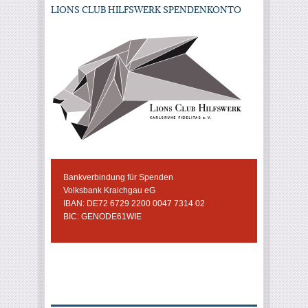
LIONS CLUB HILFSWERK SPENDENKONTO
Bankverbindung für Spenden
Volksbank Kraichgau eG
IBAN: DE72 6729 2200 0047 7314 02
BIC: GENODE61WIE