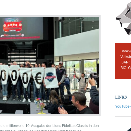
Bankv
Volks
IBAN:
BIC: 
LINKS
YouTube-C
 die mittlerweile 10. Ausgabe der Lions Fidelitas Classic in den