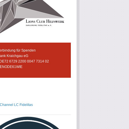
erbindung für Spenden
bank Kraichgau eG
 DE72 6729 2200 0047 7314 02
GENODE61WIE
hannel LC Fidelitas