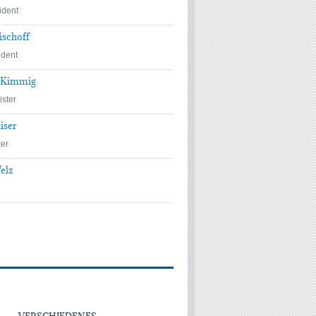
ident
ischoff
ident
 Kimmig
ster
iser
er
elz
VERSCHIEDENES