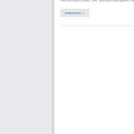
Nordschwarzwald. Die Jubiläumsausgabe hat
weiterlesen →