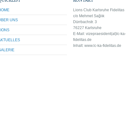
HOME
Lions Club Karlsruhe Fidelitas
c/o Mehmet Sağlık
ÜBER UNS
Dürrbachstr. 3
76227 Karlsruhe
LIONS
E-Mail: vize
praesident(at)lc-ka-
fidelitas.de
AKTUELLES
Inhalt: www.lc-ka-fidelitas.de
GALERIE