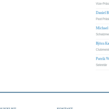
Vize-Präs
Daniel B
Past Präs
Michael
Schatzmei
Björn Ka
Clubmeist
Patrik W
Sekretär
QUICKLIST
KONTAKT