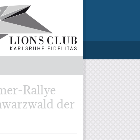
imer-Rallye
hwarzwald der