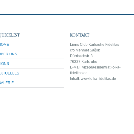
QUICKLIST
KONTAKT
HOME
Lions Club Karlsruhe Fidelitas
c/o Mehmet Sağlık
ÜBER UNS
Dürrbachstr. 3
76227 Karlsruhe
LIONS
E-Mail: vize
praesident(at)lc-ka-
fidelitas.de
AKTUELLES
Inhalt: www.lc-ka-fidelitas.de
GALERIE