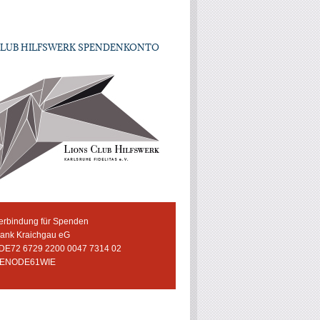
CLUB HILFSWERK SPENDENKONTO
erbindung für Spenden
bank Kraichgau eG
 DE72 6729 2200 0047 7314 02
GENODE61WIE