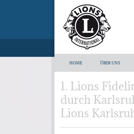
HOME
ÜBER UNS
1. Lions Fidel
durch Karlsru
Lions Karlsruh