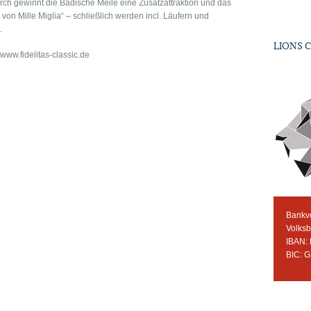
rch gewinnt die Badische Meile eine Zusatzattraktion und das
 von Mille Miglia“ – schließlich werden incl. Läufern und
.
LIONS 
www.fidelitas-classic.de
Bankv
Volks
IBAN:
BIC: 